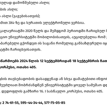
იულად დამოწმებული ასლი;
ბის ასლი;
 ასლი (ვაჟებისათვის);
მით 3X4-ზე და სურათის ელექტრონული ვერსია.
კალავრიატში 2020 წელს და შემდგომ პერიოდში ჩარიცხულ 
აციო უნივერსიტეტში მობილობისათვის, აუცილებელია რომ
ბარებული გქონდეთ ის საგანი რომელიც განსაზღვრული იყ
ტეტში ჩარიცხვისათვის.
იწარმოებს
202
4
წლის
1
2
სექტემბრიდან 1
8
სექტემბრის
ჩა
კორპუსი
,
ოთახი
405
.
ბის თავსებადობის დასადგენად ან სხვა დამატებითი ინფო
შეუძლიათ მობრძანდნენ უნივერსიტეტში ყოველ სამუშაო დღ
. დედოფლის გამზირი 16. I სასწავლო კორპუსი, ოთახი 405.
ე
:
2
74-61-55, 595–
44-34-44
, 577-75-05-85